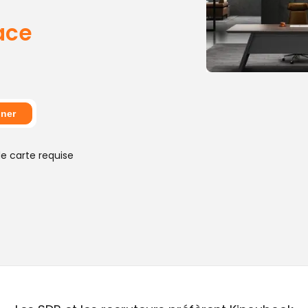
ace
ner
de carte requise