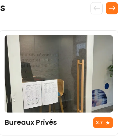
ns
Bureaux Privés
S
3.7